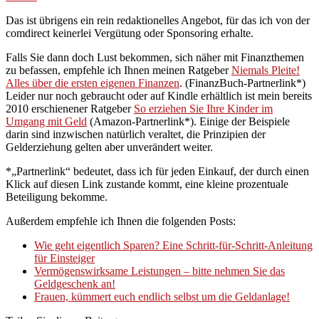
Das ist übrigens ein rein redaktionelles Angebot, für das ich von der
comdirect keinerlei Vergütung oder Sponsoring erhalte.
Falls Sie dann doch Lust bekommen, sich näher mit Finanzthemen
zu befassen, empfehle ich Ihnen meinen Ratgeber
Niemals Pleite!
Alles über die ersten eigenen Finanzen
. (FinanzBuch-Partnerlink*)
Leider nur noch gebraucht oder auf Kindle erhältlich ist mein bereits
2010 erschienener Ratgeber
So erziehen Sie Ihre Kinder im
Umgang mit Geld
(Amazon-Partnerlink*). Einige der Beispiele
darin sind inzwischen natürlich veraltet, die Prinzipien der
Gelderziehung gelten aber unverändert weiter.
*„Partnerlink“ bedeutet, dass ich für jeden Einkauf, der durch einen
Klick auf diesen Link zustande kommt, eine kleine prozentuale
Beteiligung bekomme.
Außerdem empfehle ich Ihnen die folgenden Posts:
Wie geht eigentlich Sparen? Eine Schritt-für-Schritt-Anleitung
für Einsteiger
Vermögenswirksame Leistungen – bitte nehmen Sie das
Geldgeschenk an!
Frauen, kümmert euch endlich selbst um die Geldanlage!