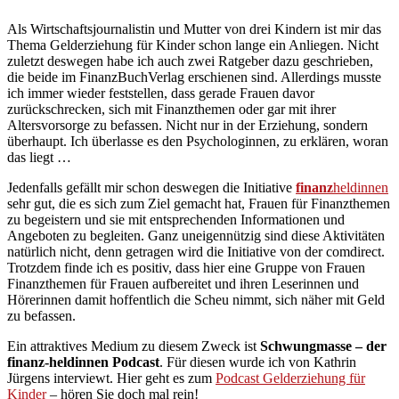
Als Wirtschaftsjournalistin und Mutter von drei Kindern ist mir das
Thema Gelderziehung für Kinder schon lange ein Anliegen. Nicht
zuletzt deswegen habe ich auch zwei Ratgeber dazu geschrieben,
die beide im FinanzBuchVerlag erschienen sind. Allerdings musste
ich immer wieder feststellen, dass gerade Frauen davor
zurückschrecken, sich mit Finanzthemen oder gar mit ihrer
Altersvorsorge zu befassen. Nicht nur in der Erziehung, sondern
überhaupt. Ich überlasse es den Psychologinnen, zu erklären, woran
das liegt …
Jedenfalls gefällt mir schon deswegen die Initiative
finanz
heldinnen
sehr gut, die es sich zum Ziel gemacht hat, Frauen für Finanzthemen
zu begeistern und sie mit entsprechenden Informationen und
Angeboten zu begleiten. Ganz uneigennützig sind diese Aktivitäten
natürlich nicht, denn getragen wird die Initiative von der comdirect.
Trotzdem finde ich es positiv, dass hier eine Gruppe von Frauen
Finanzthemen für Frauen aufbereitet und ihren Leserinnen und
Hörerinnen damit hoffentlich die Scheu nimmt, sich näher mit Geld
zu befassen.
Ein attraktives Medium zu diesem Zweck ist
Schwungmasse – der
finanz-heldinnen Podcast
. Für diesen wurde ich von Kathrin
Jürgens interviewt. Hier geht es zum
Podcast Gelderziehung für
Kinder
– hören Sie doch mal rein!