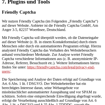
7. Plugins und Tools
Friendly Captcha
Wir nutzen Friendly Captcha (im Folgenden „Friendly Captcha“)
auf dieser Website. Anbieter ist die Friendly Captcha GmbH, Am
Anger 3-5, 82237 Woerthsee, Deutschland.
Mit Friendly Captcha soll überprüft werden, ob die Dateneingabe
auf dieser Website (z. B. in einem Kontaktformular) durch einen
Menschen oder durch ein automatisiertes Programm erfolgt. Hierzu
analysiert Friendly Captcha das Verhalten des Websitebesuchers
anhand verschiedener Merkmale. Zur Analyse wertet Friendly
Captcha verschiedene Informationen aus (z. B. anonymisierte IP-
Adresse, Referrer, Besuchszeit etc.). Weitere Informationen hierzu
finden Sie unter:
https://friendlycaptcha.com/legal/privacy-end-
users/
.
Die Speicherung und Analyse der Daten erfolgt auf Grundlage von
Art. 6 Abs. 1 lit. f DSGVO. Der Websitebetreiber hat ein
berechtigtes Interesse daran, seine Webangebote vor
missbräuchlicher automatisierter Ausspähung und vor SPAM zu
schützen. Sofern eine entsprechende Einwilligung abgefragt wurde,
erfolgt die Verarbeitung ausschließlich auf Grundlage von Art. 6
Abs. 1 lit. a DSGVO und § 25 Abs. 1 TDDDG, soweit die