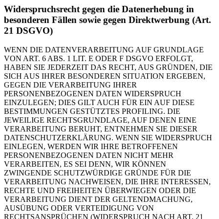
Widerspruchsrecht gegen die Datenerhebung in
besonderen Fällen sowie gegen Direktwerbung (Art.
21 DSGVO)
WENN DIE DATENVERARBEITUNG AUF GRUNDLAGE
VON ART. 6 ABS. 1 LIT. E ODER F DSGVO ERFOLGT,
HABEN SIE JEDERZEIT DAS RECHT, AUS GRÜNDEN, DIE
SICH AUS IHRER BESONDEREN SITUATION ERGEBEN,
GEGEN DIE VERARBEITUNG IHRER
PERSONENBEZOGENEN DATEN WIDERSPRUCH
EINZULEGEN; DIES GILT AUCH FÜR EIN AUF DIESE
BESTIMMUNGEN GESTÜTZTES PROFILING. DIE
JEWEILIGE RECHTSGRUNDLAGE, AUF DENEN EINE
VERARBEITUNG BERUHT, ENTNEHMEN SIE DIESER
DATENSCHUTZERKLÄRUNG. WENN SIE WIDERSPRUCH
EINLEGEN, WERDEN WIR IHRE BETROFFENEN
PERSONENBEZOGENEN DATEN NICHT MEHR
VERARBEITEN, ES SEI DENN, WIR KÖNNEN
ZWINGENDE SCHUTZWÜRDIGE GRÜNDE FÜR DIE
VERARBEITUNG NACHWEISEN, DIE IHRE INTERESSEN,
RECHTE UND FREIHEITEN ÜBERWIEGEN ODER DIE
VERARBEITUNG DIENT DER GELTENDMACHUNG,
AUSÜBUNG ODER VERTEIDIGUNG VON
RECHTSANSPRÜCHEN (WIDERSPRUCH NACH ART. 21